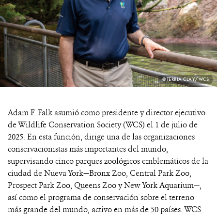
PHOTO
©TERRIA CLAY/WCS
CREDIT:
Adam F. Falk asumió como presidente y director ejecutivo
de Wildlife Conservation Society (WCS) el 1 de julio de
2025. En esta función, dirige una de las organizaciones
conservacionistas más importantes del mundo,
supervisando cinco parques zoológicos emblemáticos de la
ciudad de Nueva York—Bronx Zoo, Central Park Zoo,
Prospect Park Zoo, Queens Zoo y New York Aquarium—,
así como el programa de conservación sobre el terreno
más grande del mundo, activo en más de 50 países. WCS