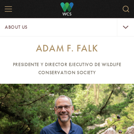
Skip
MENU
Sear
to
WCS.
main
WCS
About
content
ABOUT US
Us
Menu
ADAM F. FALK
PRESIDENTE Y DIRECTOR EJECUTIVO DE WILDLIFE
CONSERVATION SOCIETY