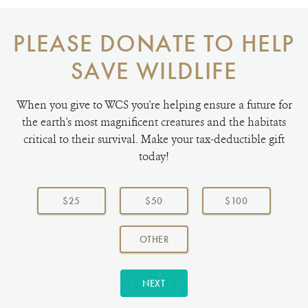
PLEASE DONATE TO HELP
SAVE WILDLIFE
When you give to WCS you're helping ensure a future for
the earth's most magnificent creatures and the habitats
critical to their survival. Make your tax-deductible gift
today!
Choose
a
$25
$50
$100
donation
amount:
AMOUNT
OTHER
NEXT